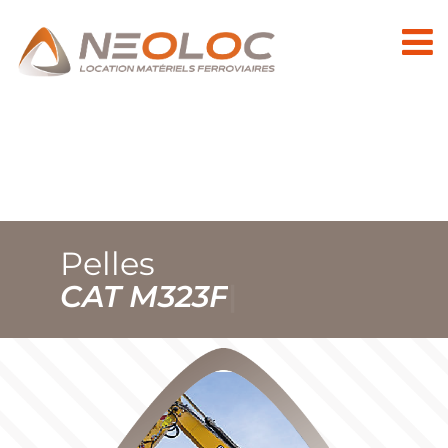
Pelles
C
A
T
M
3
2
3
F
|