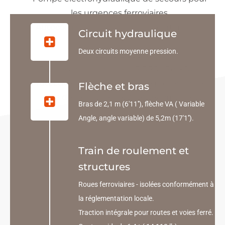
les urgences ferroviaires.
Autocollants de sécurité pour certification
Circuit hydraulique
ferroviaire
Deux circuits moyenne pression.
Caméra 360°.
Cabines du conducteur ROPS ( Roll-Over
Protective Structure, cadre de protection en
Flèche et bras
cas de retournement) et secondaire.
Bras de 2,1 m (6'11''), flèche VA ( Variable
Angle, angle variable) de 5,2m (17'1'').
Train de roulement et
structures
Roues ferroviaires - isolées conformément à
la réglementation locale.
Traction intégrale pour routes et voies ferré.