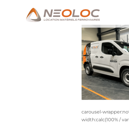
carousel-wrapper:not(
width:calc(100% / var