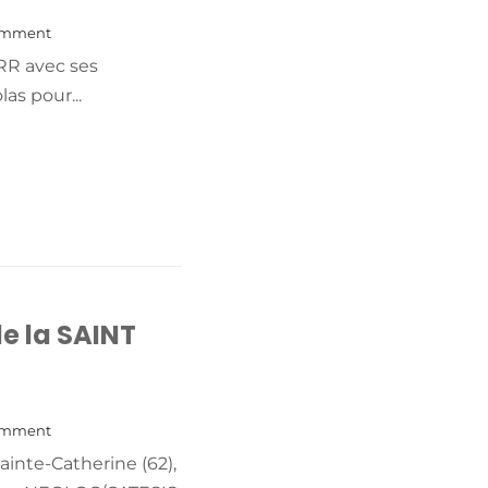
omment
RR avec ses
as pour...
+ READ MORE
e la SAINT
omment
ainte-Catherine (62),