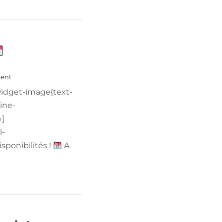
+ READ MORE
ent
-widget-image{text-
ine-
»]
l-
sponibilités !
A
+ READ MORE