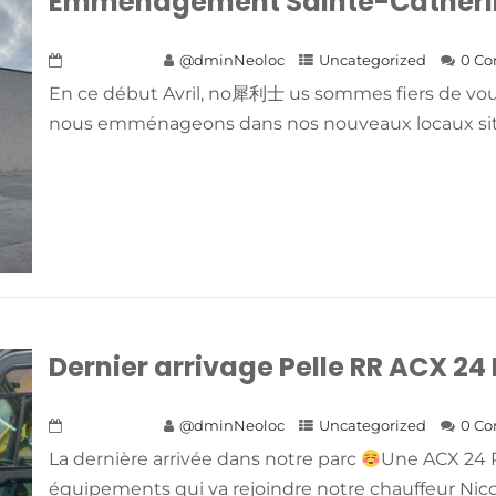
Emménagement Sainte-Catheri
21 juin 2023
@dminNeoloc
Uncategorized
0 C
En ce début Avril, no 犀利士 us sommes fiers de vo
nous emménageons dans nos nouveaux locaux situ
Dernier arrivage Pelle RR ACX 24
21 juin 2023
@dminNeoloc
Uncategorized
0 C
La dernière arrivée dans notre parc
Une ACX 24 
équipements qui va rejoindre notre chauffeur Nicol