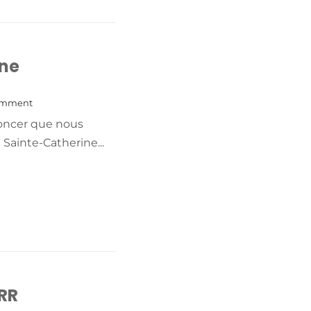
+ READ MORE
ne
omment
noncer que nous
ainte-Catherine...
+ READ MORE
 RR