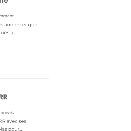
ne
omment
us annoncer que
és à...
+ READ MORE
 RR
omment
RR avec ses
as pour...