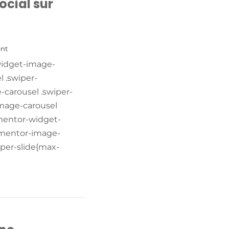
cial sur
nt
-widget-image-
 .swiper-
-carousel .swiper-
image-carousel
lementor-widget-
lementor-image-
wiper-slide{max-
+ READ MORE