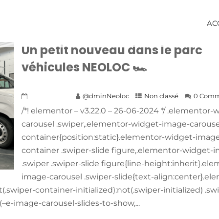
AC
Un petit nouveau dans le parc
véhicules NEOLOC 🏎
1 juillet 2024
@dminNeoloc
Non classé
0 Com
/*! elementor – v3.22.0 – 26-06-2024 */ .elementor
carousel .swiper,.elementor-widget-image-carousel
container{position:static}.elementor-widget-image
container .swiper-slide figure,.elementor-widget-
.swiper .swiper-slide figure{line-height:inherit}.e
image-carousel .swiper-slide{text-align:center}.e
.swiper-container-initialized):not(.swiper-initialized) .s
(–e-image-carousel-slides-to-show,...