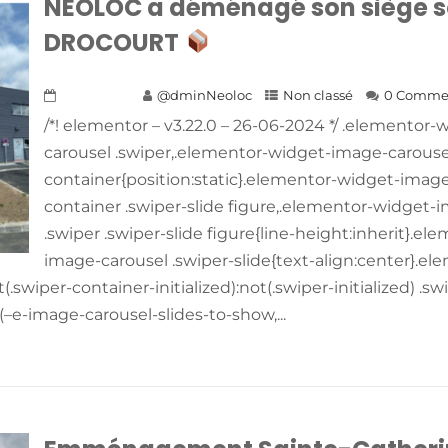
NEOLOC a déménagé son siège so
DROCOURT
1 juin 2024
@dminNeoloc
Non classé
0 Comme
/*! elementor – v3.22.0 – 26-06-2024 */ .elementor
carousel .swiper,.elementor-widget-image-carousel
container{position:static}.elementor-widget-image
container .swiper-slide figure,.elementor-widget-
.swiper .swiper-slide figure{line-height:inherit}.e
image-carousel .swiper-slide{text-align:center}.e
.swiper-container-initialized):not(.swiper-initialized) .s
(–e-image-carousel-slides-to-show,...