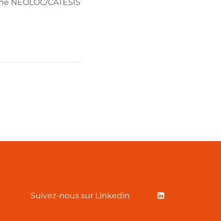
mmune NEOLOC/CATESIS
+ READ MORE
Suivez-nous sur Linkedin