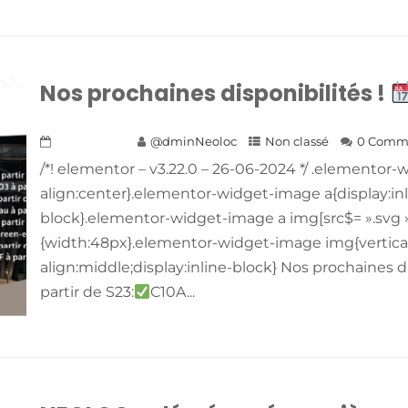
Nos prochaines disponibilités !
17 juin 2024
@dminNeoloc
Non classé
0 Comm
/*! elementor – v3.22.0 – 26-06-2024 */ .elementor
align:center}.elementor-widget-image a{display:inl
block}.elementor-widget-image a img[src$= ».svg 
{width:48px}.elementor-widget-image img{vertica
align:middle;display:inline-block} Nos prochaines di
partir de S23:
C10A...