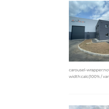
carousel-wrapper:not(
width:calc(100% / var