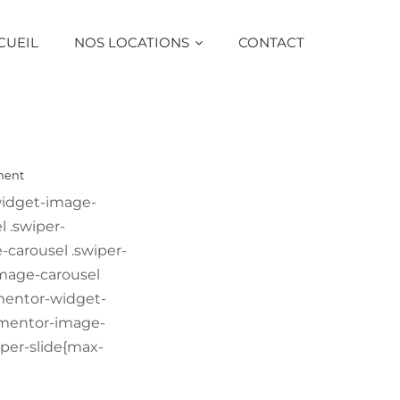
CUEIL
NOS LOCATIONS
CONTACT
ment
-widget-image-
 .swiper-
-carousel .swiper-
image-carousel
lementor-widget-
lementor-image-
wiper-slide{max-