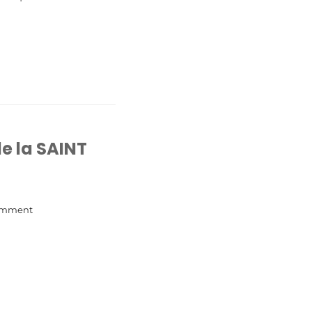
+ READ MORE
e la SAINT
omment